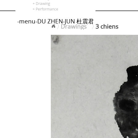
alors là
+ Drawing
+ Performance
-menu-DU ZHEN-JUN 杜震君
Drawings
3 chiens
<