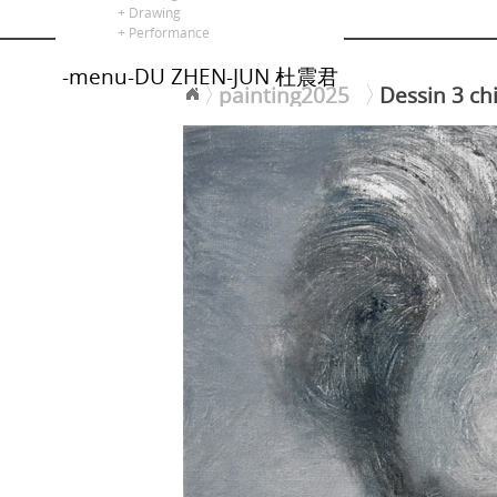
alors là
+ Drawing
+ Performance
-menu-DU ZHEN-JUN 杜震君
painting2025
Dessin 3 ch
<