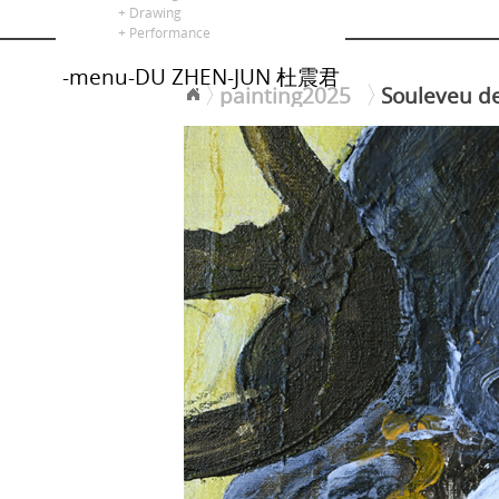
alors là
+ Drawing
+ Performance
-menu-DU ZHEN-JUN 杜震君
painting2025
Souleveu de
<